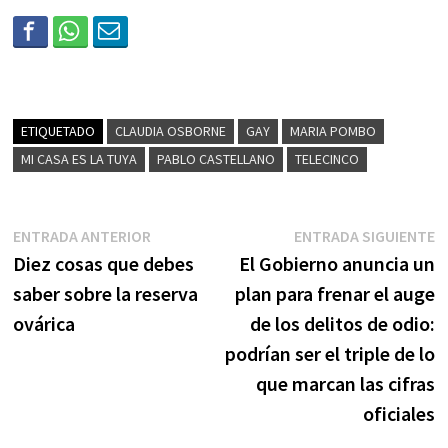
ETIQUETADO
CLAUDIA OSBORNE
GAY
MARIA POMBO
MI CASA ES LA TUYA
PABLO CASTELLANO
TELECINCO
ENTRADA ANTERIOR
ENTRADA SIGUIENTE
Diez cosas que debes
El Gobierno anuncia un
saber sobre la reserva
plan para frenar el auge
ovárica
de los delitos de odio:
podrían ser el triple de lo
que marcan las cifras
oficiales