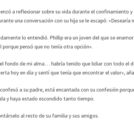
zó a reflexionar sobre su vida durante el confinamiento y s
urante una conversación con su hija se le escapó: «Desearía n
ápidamente lo entendió. Phillip era un joven del que se enam
l
porque pensó que no tenía otra opción».
l fondo de mi alma… habría tenido que lidiar con todo el d
rta hoy en día y sentí que tenía que encontrar el valor», añ
 confesó a su padre, está encantada con su confesión porqu
vida y haya estado escondido tanto tiempo.
ntárselo al resto de su familia y sus amigos.