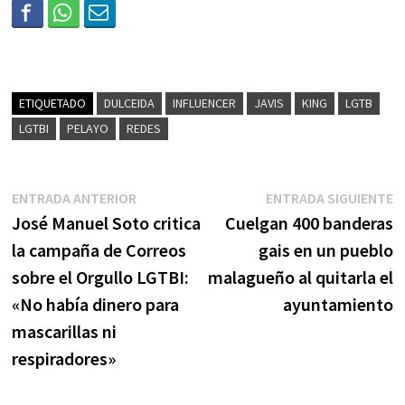
ETIQUETADO
DULCEIDA
INFLUENCER
JAVIS
KING
LGTB
LGTBI
PELAYO
REDES
ENTRADA ANTERIOR
ENTRADA SIGUIENTE
José Manuel Soto critica
Cuelgan 400 banderas
la campaña de Correos
gais en un pueblo
sobre el Orgullo LGTBI:
malagueño al quitarla el
«No había dinero para
ayuntamiento
mascarillas ni
respiradores»