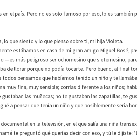
en el país. Pero no es solo famoso por eso, lo es también po
 lo que siento y lo que pienso sobre ti, mi hija Violeta.
mente estábamos en casa de mi gran amigo Miguel Bosé, pasa
roso —es más peligroso ser ochomesino que sietemesino, pare
a de llorar porque no podía tocarte. Pero bueno, al final to
ces todos pensamos que habíamos tenido un niño y te llamá
 muy fina, muy sensible; corrías diferente a los niños; habl
e gustaban las muñecas; no te gustaban las zapatillas, te gu
legué a pensar que tenía un niño y que posiblemente sería h
documental en la televisión, en el que salía una niña transex
má te preguntó qué querías decir con eso, y tú le dijiste: ‘