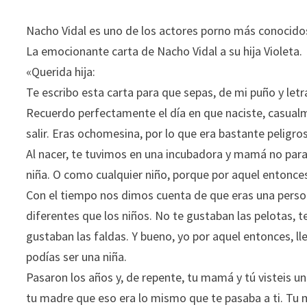
Nacho Vidal es uno de los actores porno más conocidos 
La emocionante carta de Nacho Vidal a su hija Violeta.
«Querida hija:
Te escribo esta carta para que sepas, de mi puño y letra,
Recuerdo perfectamente el día en que naciste, casual
salir. Eras ochomesina, por lo que era bastante pelig
Al nacer, te tuvimos en una incubadora y mamá no parab
niña. O como cualquier niño, porque por aquel enton
Con el tiempo nos dimos cuenta de que eras una persona
diferentes que los niños. No te gustaban las pelotas, t
gustaban las faldas. Y bueno, yo por aquel entonces, l
podías ser una niña.
Pasaron los años y, de repente, tu mamá y tú visteis un 
tu madre que eso era lo mismo que te pasaba a ti. Tu ma