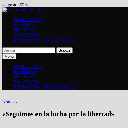
Saltar
8 agosto 2026
al
contenido
DIRECTORIO
EVENTOS
NOTICIAS
CONTACTO
PROMOCIÓN TIVOLI WORLD
Buscar:
Menú
DIRECTORIO
EVENTOS
NOTICIAS
CONTACTO
PROMOCIÓN TIVOLI WORLD
Noticias
«Seguimos en la lucha por la libertad»