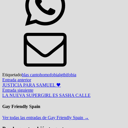
Etiquetado
blas canto
homofobia
lgtbifobia
Navegación
Entrada
Entrada anterior
anterior:
JUSTICIA PARA SAMUEL 🖤
de
Entrada
Entrada siguiente
entradas
siguiente:
LA NUEVA SUPERGIRL ES SASHA CALLE
Gay Friendly Spain
Ver todas las entradas de Gay Friendly Spain →