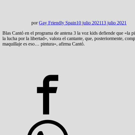
por
Gay Friendly Spain
10 julio 2021
13 julio 2021
Blas Cantó en el programa de antena 3 la voz kids defiende que «la p
la lucha por la libertad», valora el cantante, que, posteriormente, c
maquillaje es eso… pintura», afirma Cantó.