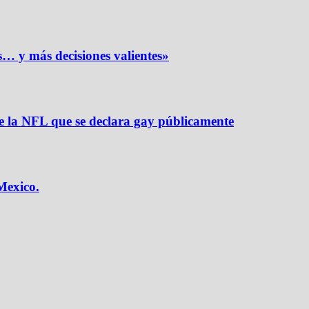
s… y más decisiones valientes»
de la NFL que se declara gay públicamente
Mexico.