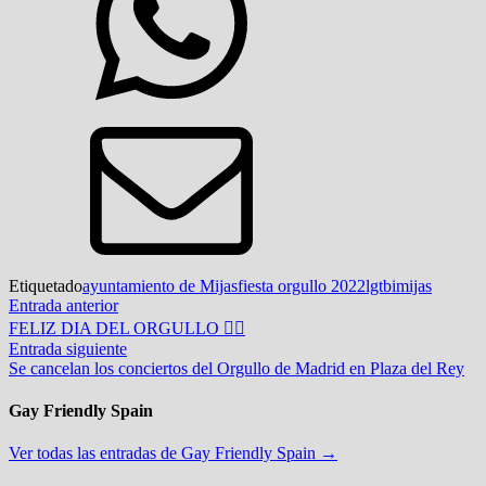
Etiquetado
ayuntamiento de Mijas
fiesta orgullo 2022
lgtbi
mijas
Navegación
Entrada
Entrada anterior
anterior:
FELIZ DIA DEL ORGULLO 🏳‍🌈
de
Entrada
Entrada siguiente
entradas
siguiente:
Se cancelan los conciertos del Orgullo de Madrid en Plaza del Rey
Gay Friendly Spain
Ver todas las entradas de Gay Friendly Spain →