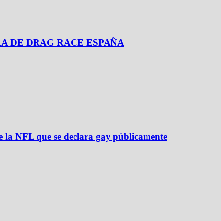
A DE DRAG RACE ESPAÑA
o
de la NFL que se declara gay públicamente