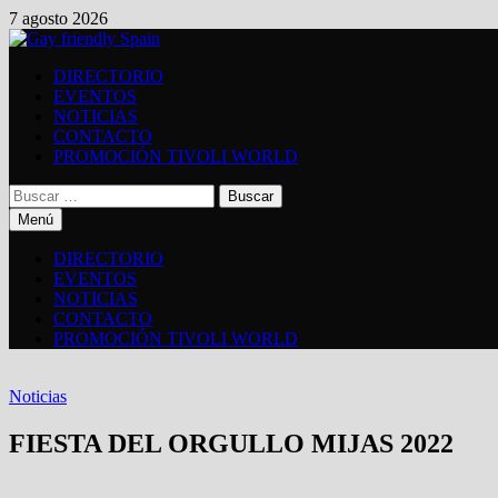
Saltar
7 agosto 2026
al
contenido
DIRECTORIO
EVENTOS
NOTICIAS
CONTACTO
PROMOCIÓN TIVOLI WORLD
Buscar:
Menú
DIRECTORIO
EVENTOS
NOTICIAS
CONTACTO
PROMOCIÓN TIVOLI WORLD
Noticias
FIESTA DEL ORGULLO MIJAS 2022