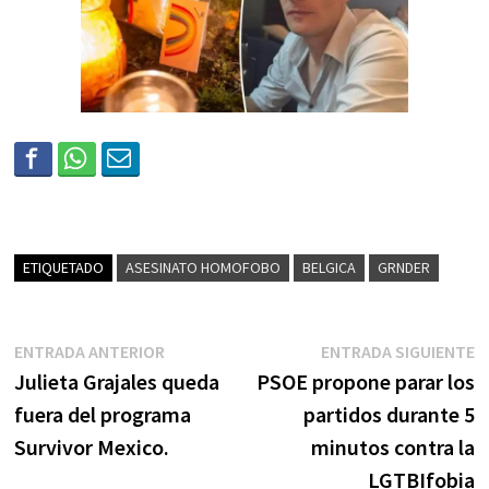
ETIQUETADO
ASESINATO HOMOFOBO
BELGICA
GRNDER
ENTRADA ANTERIOR
ENTRADA SIGUIENTE
Julieta Grajales queda
PSOE propone parar los
fuera del programa
partidos durante 5
Survivor Mexico.
minutos contra la
LGTBIfobia