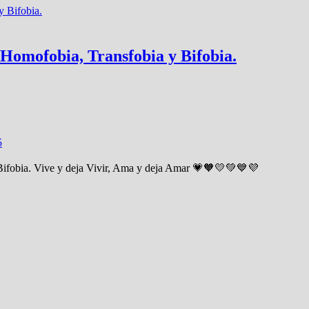
a Homofobia, Transfobia y Bifobia.
5
y Bifobia. Vive y deja Vivir, Ama y deja Amar 💗🧡💛💚💙💜