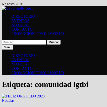
Saltar
6 agosto 2026
al
contenido
DIRECTORIO
EVENTOS
NOTICIAS
CONTACTO
PROMOCIÓN TIVOLI WORLD
Buscar:
Menú
DIRECTORIO
EVENTOS
NOTICIAS
CONTACTO
PROMOCIÓN TIVOLI WORLD
Etiqueta:
comunidad lgtbi
Noticias