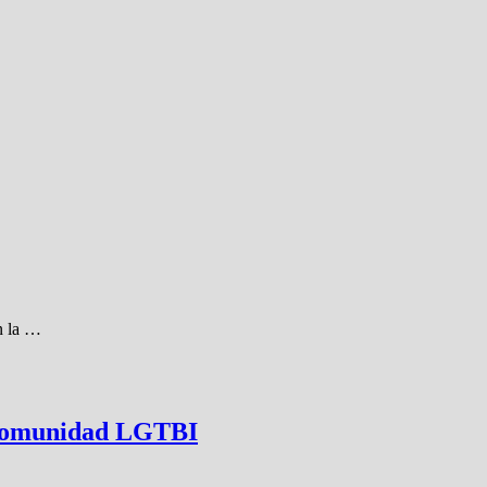
n la …
la comunidad LGTBI