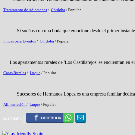
Tratamiento de Adicciones
/
Córdoba
/
Popular
Si sueñas con una boda que emocione desde el primer instante y se
Fincas para Eventos
/
Córdoba
/
Popular
Los apartamentos rurales de 'Los Castillarejos' se encuentran en el 
Casas Rurales
/
Luque
/
Popular
Sucesores de Hermanos López es una empresa familiar dedicada, des
Alimentación
/
Luque
/
Popular