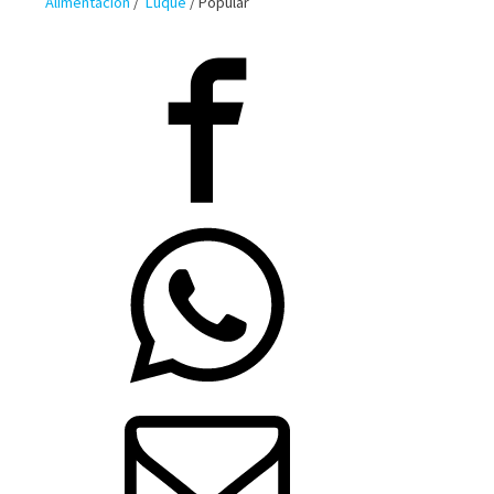
Alimentación
/
Luque
/
Popular