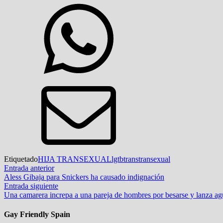
Etiquetado
HIJA TRANSEXUAL
lgtb
trans
transexual
Navegación
Entrada
Entrada anterior
anterior:
Aless Gibaja para Snickers ha causado indignación
de
Entrada
Entrada siguiente
entradas
siguiente:
Una camarera increpa a una pareja de hombres por besarse y lanza ag
Gay Friendly Spain