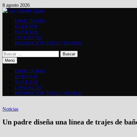
Saltar
8 agosto 2026
al
contenido
DIRECTORIO
EVENTOS
NOTICIAS
CONTACTO
PROMOCIÓN TIVOLI WORLD
Buscar:
Menú
DIRECTORIO
EVENTOS
NOTICIAS
CONTACTO
PROMOCIÓN TIVOLI WORLD
Noticias
Un padre diseña una línea de trajes de bañ