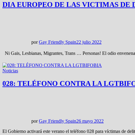
DIA EUROPEO DE LAS VICTIMAS DE 
por
Gay Friendly Spain
22 julio 2022
Ni Gais, Lesbianas, Migrantes, Trans … Personas! El odio enven
Noticias
028: TELÉFONO CONTRA LA LGTBIF
por
Gay Friendly Spain
26 mayo 2022
El Gobierno activará este verano el teléfono 028 para víctimas de del