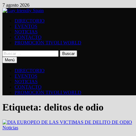
Saltar
7 agosto 2026
al
contenido
DIRECTORIO
EVENTOS
NOTICIAS
CONTACTO
PROMOCIÓN TIVOLI WORLD
Buscar:
Menú
DIRECTORIO
EVENTOS
NOTICIAS
CONTACTO
PROMOCIÓN TIVOLI WORLD
Etiqueta:
delitos de odio
Noticias