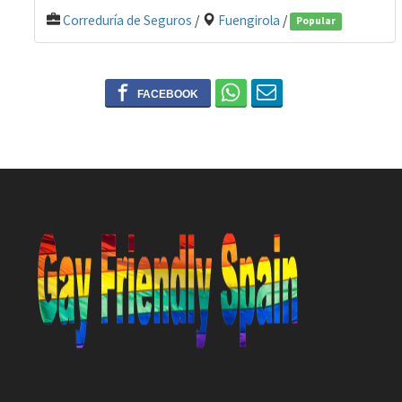
Correduría de Seguros
/
Fuengirola
/
Popular
0