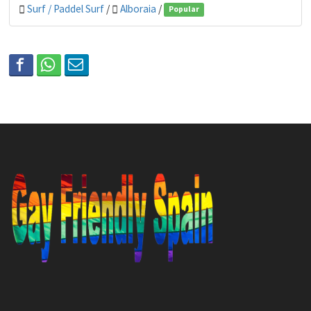
Surf / Paddel Surf
/
Alboraia
/
Popular