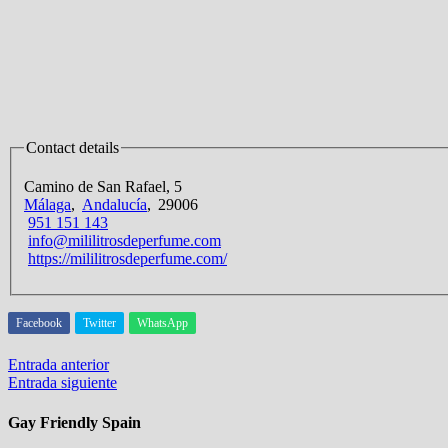
Contact details
Camino de San Rafael, 5
Málaga
,
Andalucía
,
29006
951 151 143‬
info@mililitrosdeperfume.com
https://mililitrosdeperfume.com/
Facebook
Twitter
WhatsApp
Navegación
Entrada
Entrada anterior
anterior:
Entrada
Entrada siguiente
de
siguiente:
entradas
Gay Friendly Spain