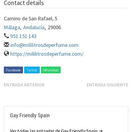
Contact details
Camino de San Rafael, 5
Málaga
,
Andalucía
,
29006
951 151 143‬
info@mililitrosdeperfume.com
https://mililitrosdeperfume.com/
Facebook
Twitter
WhatsApp
ENTRADA ANTERIOR
ENTRADA SIGUIENTE
Gay Friendly Spain
Ver todas las entradas de Gay Friendly Spain →