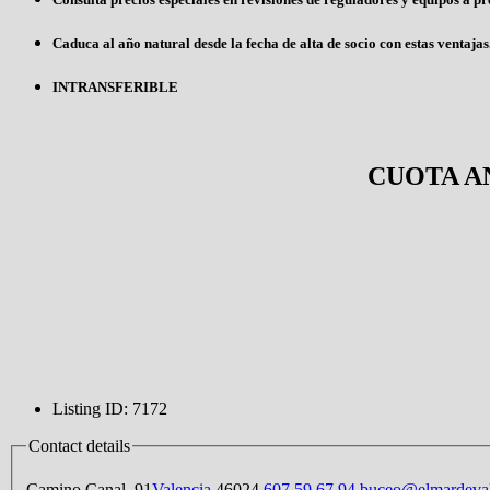
Caduca al año natural desde la fecha de alta de socio con estas ventajas
INTRANSFERIBLE
CUOTA ANU
Listing ID
:
7172
Contact details
Camino Canal, 91
Valencia
,
46024
607 59 67 94
buceo@elmardeva