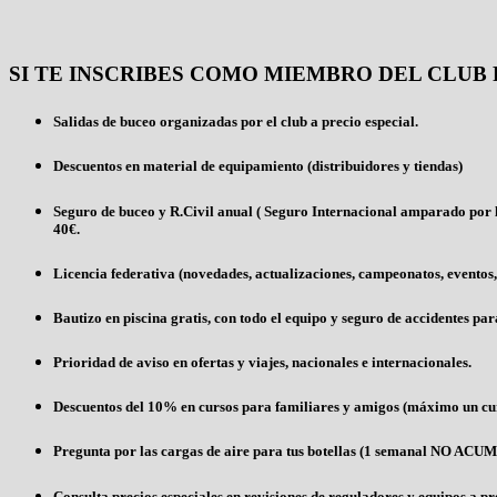
SI TE INSCRIBES COMO MIEMBRO DEL CLUB 
Salidas de buceo organizadas por el club a precio especial.
Descuentos en material de equipamiento (distribuidores y tiendas)
Seguro de buceo y R.Civil anual ( Seguro Internacional amparado por l
40€.
Licencia federativa (novedades, actualizaciones, campeonatos, eventos, v
Bautizo en piscina gratis, con todo el equipo y seguro de accidentes par
Prioridad de aviso en ofertas y viajes, nacionales e internacionales.
Descuentos del 10% en cursos para familiares y amigos (máximo un c
Pregunta por las cargas de aire para tus botellas (1 semanal NO A
Consulta precios especiales en revisiones de reguladores y equipos a pr