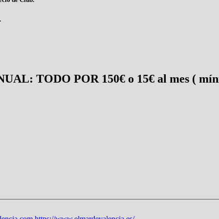
.
AL: TODO POR 150€ o 15€ al mes ( míni
lencia.com
https://www.elmardevalencia.es/