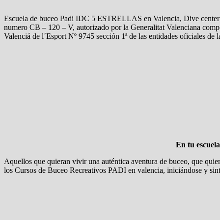
Escuela de buceo Padi IDC 5 ESTRELLAS en Valencia, Dive center Cl
numero CB – 120 – V, autorizado por la Generalitat Valenciana compet
Valenciá de l´Esport Nº 9745 sección 1ª de las entidades oficiale
En tu escuel
Aquellos que quieran vivir una auténtica aventura de buceo, que quier
los Cursos de Buceo Recreativos PADI en valencia, iniciándose y sint