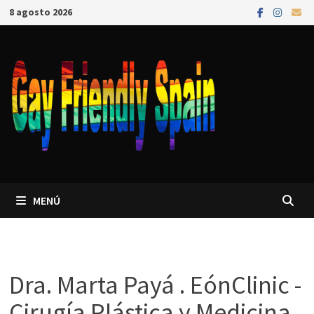
8 agosto 2026
MENÚ
Dra. Marta Payá . EónClinic -
Cirugía Plástica y Medicina