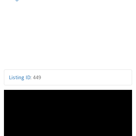
Listing ID
:
449