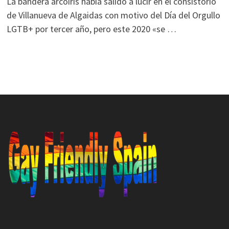
La bandera arcoíris había salido a lucir en el consistorio
de Villanueva de Algaidas con motivo del Día del Orgullo
LGTB+ por tercer año, pero este 2020 «se …