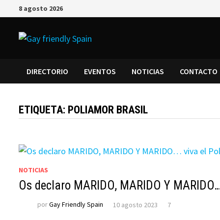
Saltar
8 agosto 2026
al
contenido
DIRECTORIO
EVENTOS
NOTICIAS
CONTACTO
ETIQUETA:
POLIAMOR BRASIL
NOTICIAS
Os declaro MARIDO, MARIDO Y MARIDO… v
por
Gay Friendly Spain
10 agosto 2023
7