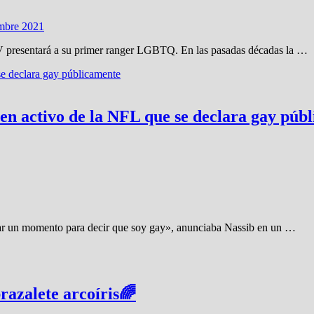
embre 2021
TV presentará a su primer ranger LGBTQ. En las pasadas décadas la …
 en activo de la NFL que se declara gay púb
mar un momento para decir que soy gay», anunciaba Nassib en un …
razalete arcoíris🌈