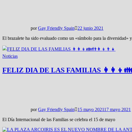
por
Gay Friendly Spain
22 junio 2021
El brazalete ha sido evaluado como un «símbolo para la diversidad» y,
Noticias
FELIZ DIA DE LAS FAMILIAS 👩‍👩‍👦👪
por
Gay Friendly Spain
15 mayo 2021
17 mayo 2021
El Día Internacional de las Familias se celebra el 15 de mayo