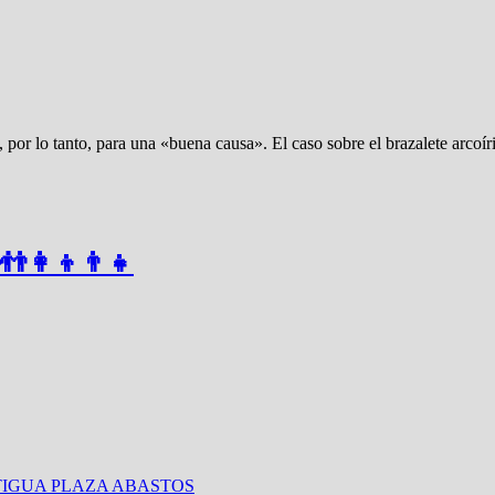
 por lo tanto, para una «buena causa». El caso sobre el brazalete arcoí
👩‍👦👨‍👧