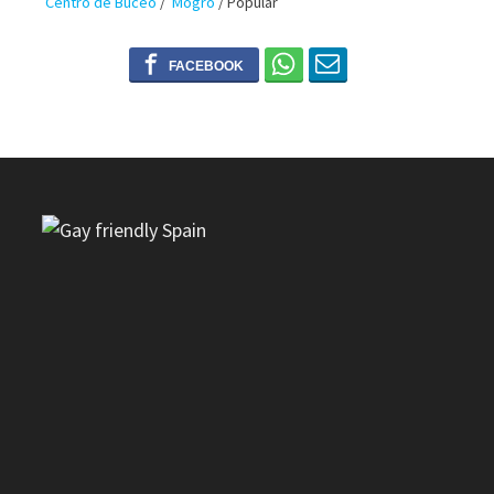
Centro de Buceo
/
Mogro
/
Popular