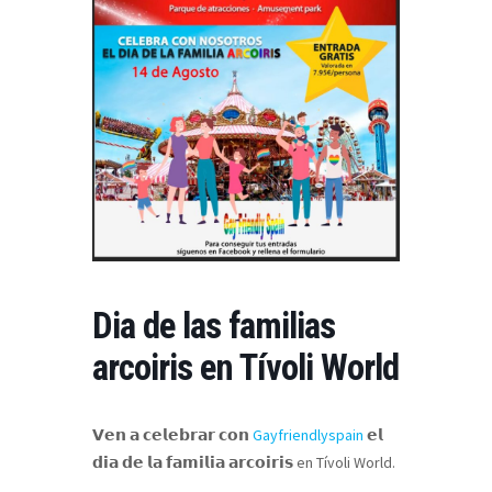
Dia de las familias
arcoiris en Tívoli World
𝗩𝗲𝗻 𝗮 𝗰𝗲𝗹𝗲𝗯𝗿𝗮𝗿 𝗰𝗼𝗻
Gayfriendlyspain
𝗲𝗹
𝗱𝗶𝗮 𝗱𝗲 𝗹𝗮 𝗳𝗮𝗺𝗶𝗹𝗶𝗮 𝗮𝗿𝗰𝗼𝗶𝗿𝗶𝘀
en Tívoli World.