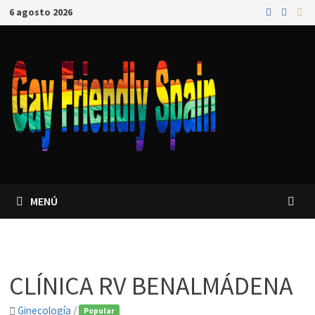
6 agosto 2026
MENÚ
CLÍNICA RV BENALMÁDENA
Ginecología
/
Popular